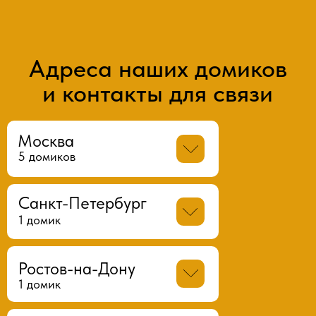
Адреса наших домиков
и контакты для связи
Москва
5 домиков
Санкт-Петербург
Коно Бауманская
1 домик
Адрес: Москва, ул. Ладожская, дом 7
tel:+7(999)988-19-04
Email: baum@kono.kr
Ростов-на-Дону
Коно СПБ Восстания
График работы:
с 8:00 до 24:00
1 домик
Адрес: г. Санкт-Петербург,
ул. Восстания, 11
Маршрут
Домик на карте