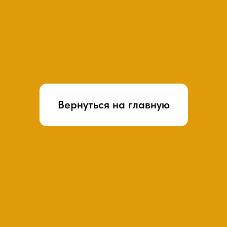
Коно Аэропорт
Домик на карте
Маршрут
Адрес: Москва, Ленинградский
проспект, 62.
tel:+7(996)361-17-94
Email: aeroport@kono.kr
График работы:
круглосуточно
Маршрут
Домик на карте
Коно Октябрьская
Адрес: г. Москва, пл. Калужская, д1, к1
tel:+7 (977) 698-82-35
Email: october@kono.kr
График работы:
11:00 - 23:00
Маршрут
Домик на карте